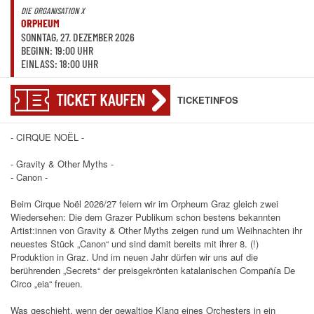
DIE ORGANISATION X
ORPHEUM
SONNTAG, 27. DEZEMBER 2026
BEGINN: 19:00 UHR
EINLASS: 18:00 UHR
TICKET KAUFEN
TICKETINFOS
- CIRQUE NOËL -
- Gravity & Other Myths -
- Canon -
Beim Cirque Noël 2026/27 feiern wir im Orpheum Graz gleich zwei
Wiedersehen: Die dem Grazer Publikum schon bestens bekannten
Artist:innen von Gravity & Other Myths zeigen rund um Weihnachten ihr
neuestes Stück „Canon“ und sind damit bereits mit ihrer 8. (!)
Produktion in Graz. Und im neuen Jahr dürfen wir uns auf die
berührenden „Secrets“ der preisgekrönten katalanischen Compañía De
Circo „eia“ freuen.
Was geschieht, wenn der gewaltige Klang eines Orchesters in ein