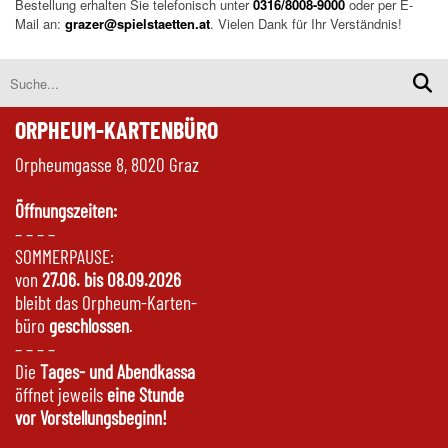
Bestellung erhalten Sie telefonisch unter
0316/8008-9000
oder per E-
Mail an:
grazer@spielstaetten.at
. Vielen Dank für Ihr Verständnis!
ORPHEUM-KARTENBÜRO
Orpheumgasse 8, 8020 Graz
Öffnungszeiten:
– – – –
SOMMERPAUSE:
von
27.06. bis 08.09.2026
bleibt das Orpheum-Karten-
büro
geschlossen
.
– – – –
Die
Tages- und Abendkassa
öffnet jeweils
eine Stunde
vor Vorstellungsbeginn!