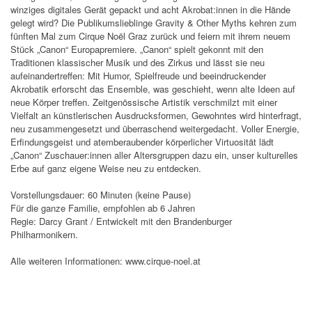
winziges digitales Gerät gepackt und acht Akrobat:innen in die Hände
gelegt wird? Die Publikumslieblinge Gravity & Other Myths kehren zum
fünften Mal zum Cirque Noël Graz zurück und feiern mit ihrem neuem
Stück „Canon“ Europapremiere. „Canon“ spielt gekonnt mit den
Traditionen klassischer Musik und des Zirkus und lässt sie neu
aufeinandertreffen: Mit Humor, Spielfreude und beeindruckender
Akrobatik erforscht das Ensemble, was geschieht, wenn alte Ideen auf
neue Körper treffen. Zeitgenössische Artistik verschmilzt mit einer
Vielfalt an künstlerischen Ausdrucksformen, Gewohntes wird hinterfragt,
neu zusammengesetzt und überraschend weitergedacht. Voller Energie,
Erfindungsgeist und atemberaubender körperlicher Virtuosität lädt
„Canon“ Zuschauer:innen aller Altersgruppen dazu ein, unser kulturelles
Erbe auf ganz eigene Weise neu zu entdecken.
Vorstellungsdauer: 60 Minuten (keine Pause)
Für die ganze Familie, empfohlen ab 6 Jahren
Regie: Darcy Grant / Entwickelt mit den Brandenburger
Philharmonikern.
Alle weiteren Informationen: www.cirque-noel.at