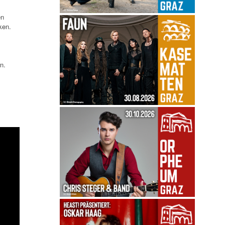
en
ken.
n.