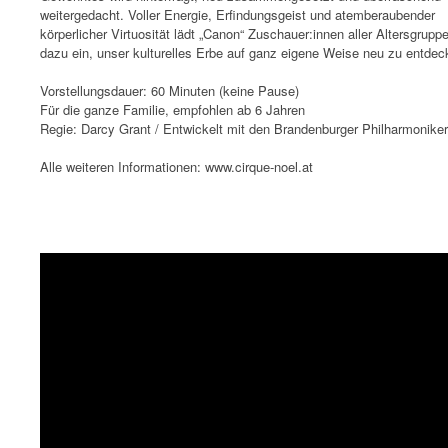
weitergedacht. Voller Energie, Erfindungsgeist und atemberaubender
körperlicher Virtuosität lädt „Canon“ Zuschauer:innen aller Altersgrupp
dazu ein, unser kulturelles Erbe auf ganz eigene Weise neu zu entdec
Vorstellungsdauer: 60 Minuten (keine Pause)
Für die ganze Familie, empfohlen ab 6 Jahren
Regie: Darcy Grant / Entwickelt mit den Brandenburger Philharmoniker
Alle weiteren Informationen: www.cirque-noel.at