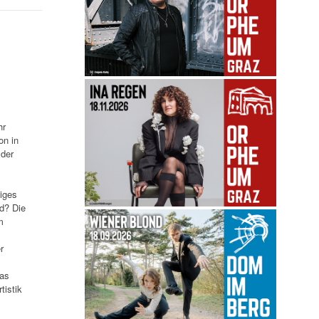
hr
on in
 der
iges
rd? Die
m
r
was
tistik