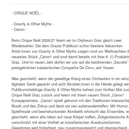
- CIRQUE NOËL -
- Gravity & Other Myths -
- Canon -
Beim Cirque Noël 2026/27 feiern wir im Orpheum Graz gleich zwei
Wiedersehen: Die dem Grazer Publikum schon bestens bekannten
Artist:innen von Gravity & Other Myths zeigen rund um Weihnachten i
neuestes Stück „Canon“ und sind damit bereits mit ihrer 8. (!) Produkti
Graz. Und im neuen Jahr dürfen wir uns auf die berührenden „Secrets“
preisgekrönten katalanischen Compañía De Circo „eia“ freuen.
Was geschieht, wenn der gewaltige Klang eines Orchesters in ein winz
digitales Gerät gepackt und acht Akrobat:innen in die Hände gelegt wi
Publikumslieblinge Gravity & Other Myths kehren zum fünften Mal zu
Cirque Noël Graz zurück und feiern mit ihrem neuem Stück „Canon“
Europapremiere. „Canon“ spielt gekonnt mit den Traditionen klassische
Musik und des Zirkus und lässt sie neu aufeinandertreffen: Mit Humor,
Spielfreude und beeindruckender Akrobatik erforscht das Ensemble, 
geschieht, wenn alte Ideen auf neue Körper treffen. Zeitgenössische Ar
verschmilzt mit einer Vielfalt an künstlerischen Ausdrucksformen,
Gewohntes wird hinterfragt, neu zusammengesetzt und überraschend