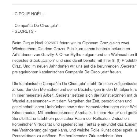
- CIRQUE NOËL -
- Compañía De Circo „eia“ -
- SECRETS -
Beim Cirque Noël 2026/27 feiern wir im Orpheum Graz gleich zwei
Wiedersehen: Die dem Grazer Publikum schon bestens bekannten
Artist:innen von Gravity & Other Myths zeigen rund um Weihnachten i
neuestes Stück „Canon“ und sind damit bereits mit ihrer 8. (!) Produkti
Graz. Und im neuen Jahr dürfen wir uns auf die berührenden „Secrets“
preisgekrönten katalanischen Compañía De Circo „eia“ freuen.
Die katalanische Compañía De Circo „eia“ steht für einen zeitgenössi
Zirkus, der den Menschen und seine Beziehungen in den Mittelpunkt st
In ihrer neuesten Arbeit „Secrets“ setzen sich die Künstler:innen mit 
Wandel auseinander – mit dem Vergehen der Zeit, persönlichen und
gesellschaftlichen Umbrüchen sowie den Herausforderungen einer Wel
Krisenmodus. Mit beeindruckender Akrobatik, feinem Humor und groß
Sensibilität entsteht ein poetischer Raum der Reflexion. Zwischen
körperlicher Virtuosität und spielerischer Fantasie erkundet das Ensem
wie Veränderung gelingen kann, und welche Rolle Kunst dabei spielt, 
Perspektiven zu eröffnen. Ein berührendes Zirkuserlebnis über