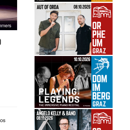
mmers
O
FOS