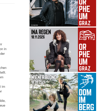
hr
on in
 der
schen
ellt.
dem
t im
er
ble,
neue