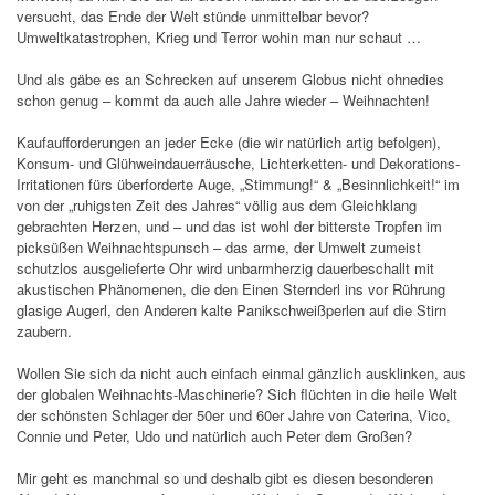
versucht, das Ende der Welt stünde unmittelbar bevor?
Umweltkatastrophen, Krieg und Terror wohin man nur schaut …
Und als gäbe es an Schrecken auf unserem Globus nicht ohnedies
schon genug – kommt da auch alle Jahre wieder – Weihnachten!
Kaufaufforderungen an jeder Ecke (die wir natürlich artig befolgen),
Konsum- und Glühweindauerräusche, Lichterketten- und Dekorations-
Irritationen fürs überforderte Auge, „Stimmung!“ & „Besinnlichkeit!“ im
von der „ruhigsten Zeit des Jahres“ völlig aus dem Gleichklang
gebrachten Herzen, und – und das ist wohl der bitterste Tropfen im
picksüßen Weihnachtspunsch – das arme, der Umwelt zumeist
schutzlos ausgelieferte Ohr wird unbarmherzig dauerbeschallt mit
akustischen Phänomenen, die den Einen Sternderl ins vor Rührung
glasige Augerl, den Anderen kalte Panikschweißperlen auf die Stirn
zaubern.
Wollen Sie sich da nicht auch einfach einmal gänzlich ausklinken, aus
der globalen Weihnachts-Maschinerie? Sich flüchten in die heile Welt
der schönsten Schlager der 50er und 60er Jahre von Caterina, Vico,
Connie und Peter, Udo und natürlich auch Peter dem Großen?
Mir geht es manchmal so und deshalb gibt es diesen besonderen