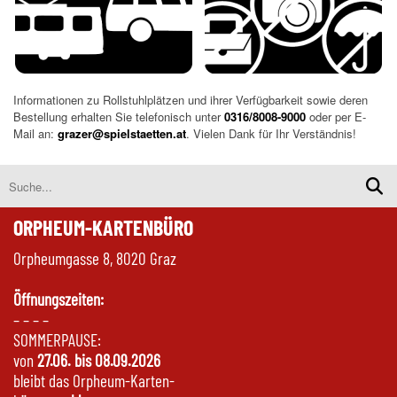
Informationen zu Rollstuhlplätzen und ihrer Verfügbarkeit sowie deren
Bestellung erhalten Sie telefonisch unter
0316/8008-9000
oder per E-
Mail an:
grazer@spielstaetten.at
. Vielen Dank für Ihr Verständnis!
ORPHEUM-KARTENBÜRO
Orpheumgasse 8, 8020 Graz
Öffnungszeiten:
– – – –
SOMMERPAUSE:
von
27.06. bis 08.09.2026
bleibt das Orpheum-Karten-