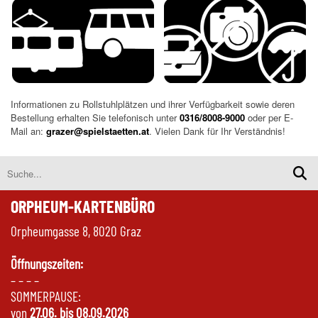
Informationen zu Rollstuhlplätzen und ihrer Verfügbarkeit sowie deren
Bestellung erhalten Sie telefonisch unter
0316/8008-9000
oder per E-
Mail an:
grazer@spielstaetten.at
. Vielen Dank für Ihr Verständnis!
ORPHEUM-KARTENBÜRO
Orpheumgasse 8, 8020 Graz
Öffnungszeiten:
– – – –
SOMMERPAUSE:
von
27.06. bis 08.09.2026