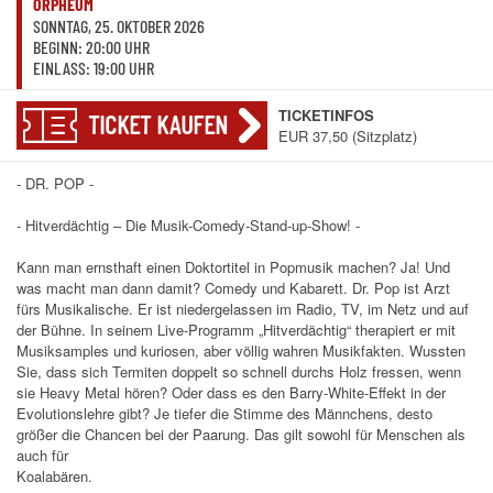
ORPHEUM
SONNTAG, 25. OKTOBER 2026
BEGINN: 20:00 UHR
EINLASS: 19:00 UHR
TICKETINFOS
TICKET KAUFEN
EUR 37,50 (Sitzplatz)
- DR. POP -
- Hitverdächtig – Die Musik-Comedy-Stand-up-Show! -
Kann man ernsthaft einen Doktortitel in Popmusik machen? Ja! Und
was macht man dann damit? Comedy und Kabarett. Dr. Pop ist Arzt
fürs Musikalische. Er ist niedergelassen im Radio, TV, im Netz und auf
der Bühne. In seinem Live-Programm „Hitverdächtig“ therapiert er mit
Musiksamples und kuriosen, aber völlig wahren Musikfakten. Wussten
Sie, dass sich Termiten doppelt so schnell durchs Holz fressen, wenn
sie Heavy Metal hören? Oder dass es den Barry-White-Effekt in der
Evolutionslehre gibt? Je tiefer die Stimme des Männchens, desto
größer die Chancen bei der Paarung. Das gilt sowohl für Menschen als
auch für
Koalabären.