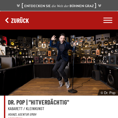
[
]
ENTDECKEN SIE
BÜHNEN GRAZ
die Welt der
ZURÜCK
© Dr. Pop
DR. POP | "HITVERDÄCHTIG"
KABARETT / KLEINKUNST
HOANZL AGENTUR GMBH