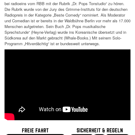
bei radioeins vom RBB mit der Rubrik „Dr. Pops Tonstudio“ zu hören.
Die Rubrik wurde von der Jury des Grimme-Instituts für den deutschen
Radiopreis in der Kategorie „Beste Comedy“ nominiert. Als Moderator
und Comedian ist er bereits in der Waldbühne Berlin vor mehr als 17.000
Menschen aufgetreten. Sein Buch „Dr. Pops musikalische
Sprechstunde“ (Heyne-Verlag) wurde ins Koreanische übersetzt und in
Südkorea auf den Markt gebracht (Whale-Books.) Mit seinem Solo-
Programm „Hitverdächtig“ ist er bundesweit unterwegs.