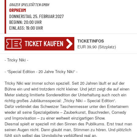
GRAZER SPIELSTÄTTEN GMBH
ORPHEUM
DONNERSTAG, 25. FEBRUAR 2027
BEGINN: 20:00 UHR
EINLASS: 19:00 UHR
TICKETINFOS
TICKET KAUFEN
EUR 39,90 (Sitzplatz)
- Tricky Niki -
- “Special Edition - 20 Jahre Tricky Niki“ -
Tricky Niki war immer schon speziell. Seit 20 Jahren läuft er auf der
Bühne ein und wird trotzdem nicht kleiner. Und jetzt zeigt die auf einen
Meter siebzig limitierte Sonderedition der Unterhaltung auch noch ein
richtig großes Jubiläumsspecial: „Tricky Niki – Special Edition“.
Dafür verbindet das Schweizer Taschenmesser unter den Entertainern
wieder all seine Spezialgebiete – Zauberkunst, Bauchreden, Comedy
und Improvisation – zu einer weltweit einzigartigen Show.
Diesmal spielt er speziell mit den Sinnen des Publikums. Erst traut man
seinen Augen nicht. Dann glaubt man, Stimmen zu hören. Und plötzlich
fühlt sich selbst das Unmögliche verblüffend real an.