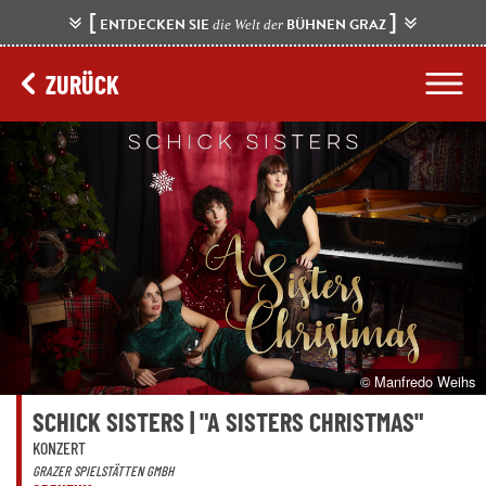
[
]
ENTDECKEN SIE
BÜHNEN GRAZ
die Welt der
ZURÜCK
© Manfredo Weihs
SCHICK SISTERS | "A SISTERS CHRISTMAS"
KONZERT
GRAZER SPIELSTÄTTEN GMBH