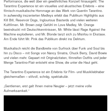
Performance, die weit über ein gewöhnliches Konzert hinausgeht: The
Tarantino Experience ist ein visuelles und akustisches Erlebnis – eine
filmisch-musikalische Hommage an das Werk von Quentin Tarantino.
In aufwendig inszenierten Medleys erlebt das Publikum Highlights aus
Kill Bill, Reservoir Dogs, Inglourious Basterds und vielen weiteren
Kultfilmen. Mr. Brown zeigt Gefühl im Love Medley, Mr. Orange
beeindruckt mit Deutschkenntnissen, Mr. White lässt Rage Against the
Machine explodieren, und Mr. Blonde tanzt sich zu Misirlou in Ekstase.
Am Ende führt Mr. Pink das Publikum direkt ins Delirium.
Musikalisch reicht die Bandbreite von Surfrock über Funk und Soul bis
hin zu Disco – mit Songs von Nancy Sinatra, Chuck Berry, David Bowie
und vielen mehr. Gepaart mit Originalzitaten, filmreifen Outfits und jeder
Menge Tarantino-Flair entsteht eine Show, die unter die Haut geht.
The Tarantino Experience ist ein Erlebnis für Film- und Musikliebhaber
gleichermaßen – stilvoll, schräg, spektakulär.
„Gentlemen, erst galt Ihnen meine Neugier – jetzt meine volle
Aufmerksamkeit.“