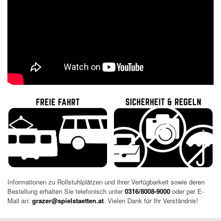
Informationen zu Rollstuhlplätzen und ihrer Verfügbarkeit sowie deren
Bestellung erhalten Sie telefonisch unter
0316/8008-9000
oder per E-
Mail an:
grazer@spielstaetten.at
. Vielen Dank für Ihr Verständnis!