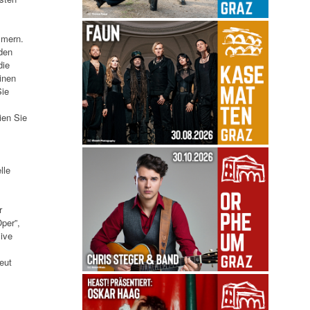
mmern.
den
die
inen
Sie
ien Sie
lle
r
per”,
live
eut