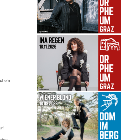
uchern
r!
sten