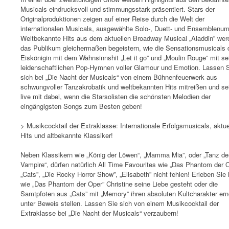
Musicals eindrucksvoll und stimmungsstark präsentiert. Stars der
Originalproduktionen zeigen auf einer Reise durch die Welt der
internationalen Musicals, ausgewählte Solo-, Duett- und Ensemblenu
Weltbekannte Hits aus dem aktuellen Broadway Musical „Aladdin” wer
das Publikum gleichermaßen begeistern, wie die Sensationsmusicals 
Eiskönigin mit dem Wahnsinnshit „Let it go” und „Moulin Rouge“ mit se
leidenschaftlichen Pop-Hymnen voller Glamour und Emotion. Lassen 
sich bei „Die Nacht der Musicals“ von einem Bühnenfeuerwerk aus
schwungvoller Tanzakrobatik und weltbekannten Hits mitreißen und se
live mit dabei, wenn die Starsolisten die schönsten Melodien der
eingängigsten Songs zum Besten geben!
> Musikcocktail der Extraklasse: Internationale Erfolgsmusicals, aktue
Hits und altbekannte Klassiker!
Neben Klassikern wie „König der Löwen“, „Mamma Mia”, oder „Tanz de
Vampire“, dürfen natürlich All Time Favourites wie „Das Phantom der O
„Cats”, „Die Rocky Horror Show”, „Elisabeth” nicht fehlen! Erleben Sie 
wie „Das Phantom der Oper” Christine seine Liebe gesteht oder die
Samtpfoten aus „Cats” mit „Memory” ihren absoluten Kultcharakter ern
unter Beweis stellen. Lassen Sie sich von einem Musikcocktail der
Extraklasse bei „Die Nacht der Musicals“ verzaubern!