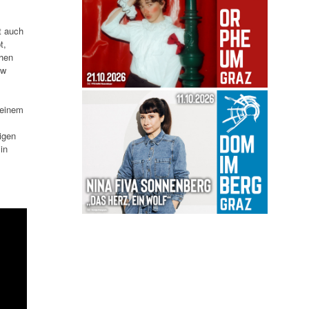
t auch
t,
chen
ew
 einem
igen
in