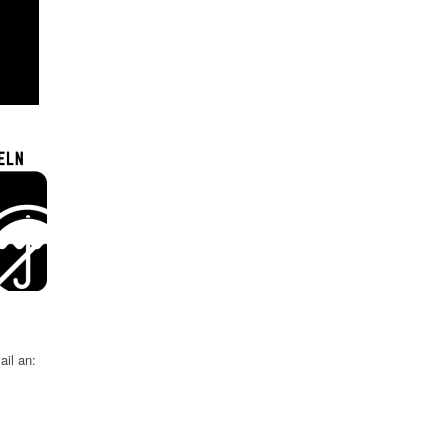
il an: