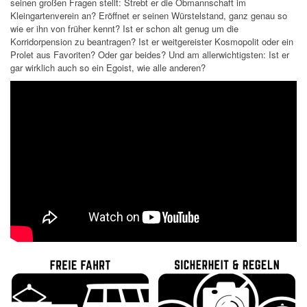
seinen großen Fragen stellt: Strebt er die Obmannschaft im
Kleingartenverein an? Eröffnet er seinen Würstelstand, ganz genau so
wie er ihn von früher kennt? Ist er schon alt genug um die
Korridorpension zu beantragen? Ist er weitgereister Kosmopolit oder ein
Prolet aus Favoriten? Oder gar beides? Und am allerwichtigsten: Ist er
gar wirklich auch so ein Egoist, wie alle anderen?