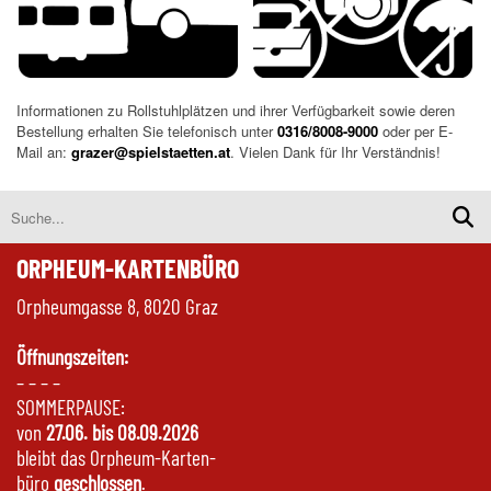
Informationen zu Rollstuhlplätzen und ihrer Verfügbarkeit sowie deren
Bestellung erhalten Sie telefonisch unter
0316/8008-9000
oder per E-
Mail an:
grazer@spielstaetten.at
. Vielen Dank für Ihr Verständnis!
ORPHEUM-KARTENBÜRO
Orpheumgasse 8, 8020 Graz
Öffnungszeiten:
– – – –
SOMMERPAUSE:
von
27.06. bis 08.09.2026
bleibt das Orpheum-Karten-
büro
geschlossen
.