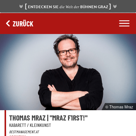
[
]
ENTDECKEN SIE
BÜHNEN GRAZ
die Welt der
ZURÜCK
© Thomas Mraz
THOMAS MRAZ | "MRAZ F1RST!"
KABARETT / KLEINKUNST
BESTMANAGEMENT.AT