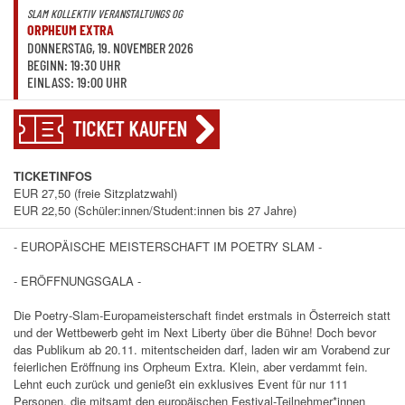
SLAM KOLLEKTIV VERANSTALTUNGS OG
ORPHEUM EXTRA
DONNERSTAG, 19. NOVEMBER 2026
BEGINN: 19:30 UHR
EINLASS: 19:00 UHR
TICKET KAUFEN
TICKETINFOS
EUR 27,50 (freie Sitzplatzwahl)
EUR 22,50 (Schüler:innen/Student:innen bis 27 Jahre)
- EUROPÄISCHE MEISTERSCHAFT IM POETRY SLAM -
- ERÖFFNUNGSGALA -
Die Poetry-Slam-Europameisterschaft findet erstmals in Österreich statt
und der Wettbewerb geht im Next Liberty über die Bühne! Doch bevor
das Publikum ab 20.11. mitentscheiden darf, laden wir am Vorabend zur
feierlichen Eröffnung ins Orpheum Extra. Klein, aber verdammt fein.
Lehnt euch zurück und genießt ein exklusives Event für nur 111
Personen, die mitsamt den europäischen Festival-Teilnehmer*innen