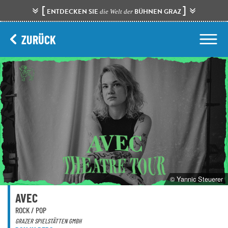
[
]
ENTDECKEN SIE
BÜHNEN GRAZ
die Welt der
ZURÜCK
© Yannic Steuerer
AVEC
ROCK / POP
GRAZER SPIELSTÄTTEN GMBH