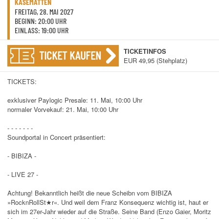
KASEMATTEN
FREITAG, 28. MAI 2027
BEGINN: 20:00 UHR
EINLASS: 19:00 UHR
TICKETINFOS
TICKET KAUFEN
EUR 49,95 (Stehplatz)
TICKETS:
exklusiver Paylogic Presale: 11. Mai, 10:00 Uhr
normaler Vorvekauf: 21. Mai, 10:00 Uhr
- - - - - - -
Soundportal in Concert präsentiert:
- BIBIZA -
- LIVE 27 -
Achtung! Bekanntlich heißt die neue Scheibn vom BIBIZA
»RocknRollSt★r«. Und weil dem Franz Konsequenz wichtig ist, haut er
sich im 27er-Jahr wieder auf die Straße. Seine Band (Enzo Gaier, Moritz