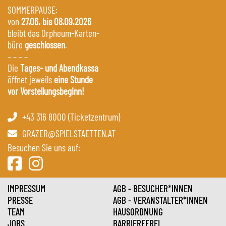
SOMMERPAUSE:
von
27.06. bis 08.09.2026
bleibt das Orpheum-Karten-
büro
geschlossen
.
– – – –
Die
Tages- und Abendkassa
öffnet jeweils
eine Stunde
vor Vorstellungsbeginn!
+43 316 8000 (Ticketzentrum)
GRAZER@SPIELSTAETTEN.AT
Besuchen Sie uns auf:
IMPRESSUM
AGB - BESUCHER*INNEN
PRESSE
AGB - VERANSTALTER*INNEN
TEAM
HAUSORDNUNG
JOBS
BARRIEREFREI