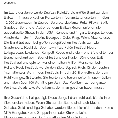
wurden.
Im Laufe der Jahre wurde Dubioza Kolektiv die größte Band auf dem
Balkan, mit ausverkauften Konzerten in Veranstaltungsorten mit über
12.000 Zuschauern in Zagreb, Belgrad, Ljubljana, Pula, Rijeka, Split,
Sarajevo, Sofia, etc. Außer auf dem Balkan Region spielten sie
ausverkaufte Shows in den USA, Kanada, und in ganz Europa: London,
Amsterdam, Berlin, Dublin, Budapest, Oslo, Prag, Wien, Madrid, usw.
Die Band trat auch bei großen europäischen Festivals auf, wie
Glastonbury, Roskilde, Boomtown Fair, Paléo Festival Nyon,
Lollapalooza, Lowlands, Ruhrpott Rodeo und viele mehr. Sie stellten den
Besucherrekord beim Špancirfest und der Fusion-Bühne des Exit
Festival auf und spielten vor einer halben Million Menschen beim
Pol’and’Rock Festival, wo sie den Złoty-Bączek-Preis für den besten
internationalen Auftritt des Festivals im Jahr 2018 erhielten, der vom
Publikum gewählt wurde. Sie tourten und touren weiterhin unermüdlich
und haben über 100 Auftritte pro Jahr. Das Publikum auf der ganzen
Welt hat sie als Live-Act erkannt, den man gesehen haben muss.
Ihre Geschichte hat gezeigt: Diese Jungs hören nicht auf, bis sie ihre
Ziele erreicht haben. Wenn Sie auf der Suche sind nach Macho-
Gehabe, Geld- und Ego-Gehabe, werden Sie es hier nicht finden - keine
MTV-Gangster, keine Stripperinnen oder Klunker, keine
Firmensponsoren aus der internationalen Modeindustrie.