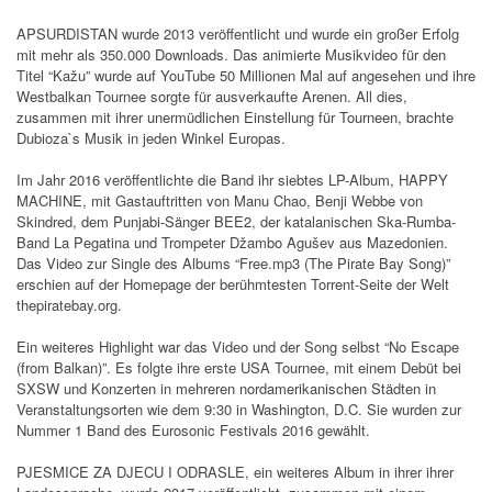
APSURDISTAN wurde 2013 veröffentlicht und wurde ein großer Erfolg
mit mehr als 350.000 Downloads. Das animierte Musikvideo für den
Titel “Kažu” wurde auf YouTube 50 Millionen Mal auf angesehen und ihre
Westbalkan Tournee sorgte für ausverkaufte Arenen. All dies,
zusammen mit ihrer unermüdlichen Einstellung für Tourneen, brachte
Dubioza`s Musik in jeden Winkel Europas.
Im Jahr 2016 veröffentlichte die Band ihr siebtes LP-Album, HAPPY
MACHINE, mit Gastauftritten von Manu Chao, Benji Webbe von
Skindred, dem Punjabi-Sänger BEE2, der katalanischen Ska-Rumba-
Band La Pegatina und Trompeter Džambo Agušev aus Mazedonien.
Das Video zur Single des Albums “Free.mp3 (The Pirate Bay Song)”
erschien auf der Homepage der berühmtesten Torrent-Seite der Welt
thepiratebay.org.
Ein weiteres Highlight war das Video und der Song selbst “No Escape
(from Balkan)”. Es folgte ihre erste USA Tournee, mit einem Debüt bei
SXSW und Konzerten in mehreren nordamerikanischen Städten in
Veranstaltungsorten wie dem 9:30 in Washington, D.C. Sie wurden zur
Nummer 1 Band des Eurosonic Festivals 2016 gewählt.
PJESMICE ZA DJECU I ODRASLE, ein weiteres Album in ihrer ihrer