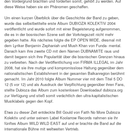
den Vordergrund brachten und forderten somit, gehört zu werden. Auf
diese Weise haben sie ein Phänomen geschaffen.
Um einen kurzen Überblick über die Geschichte der Band zu geben,
wurde das selbstbetitelte erste Album DUBIOZA KOLEKTIV 2004
veröffentlicht und wurde sofort mit einer Begeisterung aufgenommen,
die es in der bosnischen Szene seit der Vorkriegszeit nicht mehr
gegeben hatte. Als nächstes folgte die EP OPEN WIDE, diesmal mit
dem Lyriker Benjamin Zephaniah und Mush Khan von Funda- mental.
Danach kam ihre zweite CD mit dem Namen DUBNAMITE raus und
damit begann sich ihre Popularität über die bosnischen Grenzen hinaus
zu verbreiten. Nach der Veröffentlichung von FIRMA ILLEGAL im Jahr
2008, hat sie ihre mutige und kompromisslose Haltung gegenüber dem
nationalistischen Establishment in der gesamten Balkanregion berühmt
gemacht. Im Jahr 2010 folgte Album Nummer vier mit dem Titel 5 DO
12 (5 vor 12) und als Ausdruck der Verpflichtung gegenüber ihren Fans,
stellte Dubioza das Album zum kostenlosen Downloadauf dubioza.org
zur Verfügung und stieß somit verächtlich den ultra-kapitalistischen
Musiklabels gegen den Kopf.
Etwa zu dieser Zeit entdeckte Bill Gould von Faith No More Dubioza
Kolektiv und unter seinem Label Koolarrow Records nahmen sie ihr
fünftes Album WILD WILD EAST auf und er brachte die Band auf die
internationale Bühne mit weltweiten Vertrieb.