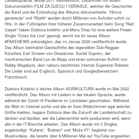
Landessprache, wurde 2017 veröffentlicht, zusammen mit einem
Dokumentarfilm FILM ZA DJECU I ODRASLE, welcher die Geschichte
der Band und die Entstehung des Albums dokumentierte. “Himna
generacije” und “Rijaliti” wurden durch Millionen von Aufrufen sofort zu
Hits. In den Fußstapfen ihrer früheren Zusammenarbeit beim Song “Red
Carpet” haben Dubioza kolektiv und Manu Chao für eine weitere Power-
Single “Cross the Line“ gesorgt, womit sie ihr neues Album
#FAKENEWS ankündigten, das im Januar 2020 veröffentlicht wurde.
Das Album beinhaltet Gastauftritte des legendären Dub-Reggae-
Künstlers Earl Sixteen von Dreadzone, Soviet Suprem, der
mexikanischen Band Los de Abajo und einen exklusiven Auftritt von
Robby Megabyte, dem nahezu berühmten Internet Superstar Roboter.
Die Lieder sind auf Englisch, Spanisch und Googleübersetztem
Französisch.
Dubioza Kolektiv`s letztes Album AGRIKULTURA wurde im Mai 2022
veröffentlicht. Das Album mit Liedern in der lokalen Sprache, wurde
während der Covid-19 Pandemie im Lockdown geschrieben. Während
die Welt im Internet surfte und alle an ihren Bildschirmen egal welcher
Größe klebten, begann Dubioza über die Zukunft der Landwirtschaft zu
denken und darüber, wer die Lebensmittel wohl produzieren wird, wenn
alle in der IT-Branche arbeiten. Das Album wurde mit 3 Singles
angekündigt: “Kafana”, “Bubrezi” und “Može li?”, begleitet von
Musikvideos, die bereits über 8 Millionen Mal auf YouTube angesehen