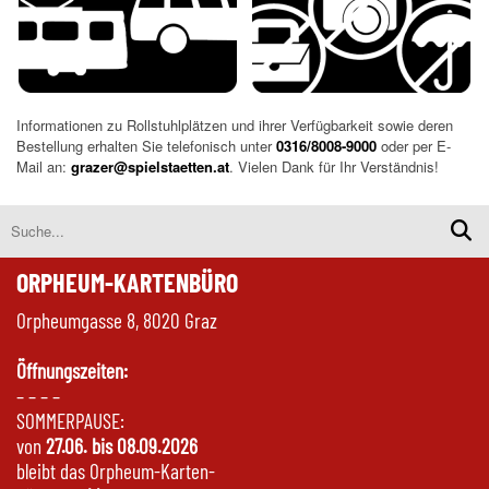
Informationen zu Rollstuhlplätzen und ihrer Verfügbarkeit sowie deren
Bestellung erhalten Sie telefonisch unter
0316/8008-9000
oder per E-
Mail an:
grazer@spielstaetten.at
. Vielen Dank für Ihr Verständnis!
ORPHEUM-KARTENBÜRO
Orpheumgasse 8, 8020 Graz
Öffnungszeiten:
– – – –
SOMMERPAUSE:
von
27.06. bis 08.09.2026
bleibt das Orpheum-Karten-