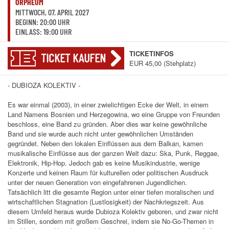
ORPHEUM
MITTWOCH, 07. APRIL 2027
BEGINN: 20:00 UHR
EINLASS: 19:00 UHR
TICKETINFOS
TICKET KAUFEN
EUR 45,00 (Stehplatz)
- DUBIOZA KOLEKTIV -
Es war einmal (2003), in einer zwielichtigen Ecke der Welt, in einem
Land Namens Bosnien und Herzegowina, wo eine Gruppe von Freunden
beschloss, eine Band zu gründen. Aber dies war keine gewöhnliche
Band und sie wurde auch nicht unter gewöhnlichen Umständen
gegründet. Neben den lokalen Einflüssen aus dem Balkan, kamen
musikalische Einflüsse aus der ganzen Welt dazu: Ska, Punk, Reggae,
Elektronik, Hip-Hop. Jedoch gab es keine Musikindustrie, wenige
Konzerte und keinen Raum für kulturellen oder politischen Ausdruck
unter der neuen Generation von eingefahrenen Jugendlichen.
Tatsächlich litt die gesamte Region unter einer tiefen moralischen und
wirtschaftlichen Stagnation (Lustlosigkeit) der Nachkriegszeit. Aus
diesem Umfeld heraus wurde Dubioza Kolektiv geboren, und zwar nicht
im Stillen, sondern mit großem Geschrei, indem sie No-Go-Themen in