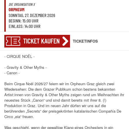
DIE ORGANISATION X
ORPHEUM
SONNTAG, 27. DEZEMBER 2026
BEGINN: 15:00 UHR
EINLASS: 14:00 UHR
TICKET KAUFEN
TICKETINFOS
- CIRQUE NOËL -
- Gravity & Other Myths -
- Canon -
Beim Cirque Noël 2026/27 feiern wir im Orpheum Graz gleich zwei
Wiedersehen: Die dem Grazer Publikum schon bestens bekannten
Artist:innen von Gravity & Other Myths zeigen rund um Weihnachten ihr
neuestes Stück „Canon“ und sind damit bereits mit ihrer 8. (!)
Produktion in Graz. Und im neuen Jahr dürfen wir uns auf die
berührenden „Secrets“ der preisgekrönten katalanischen Compañía De
Circo „eia“ freuen.
Was geschieht, wenn der gewaltige Klang eines Orchesters in ein