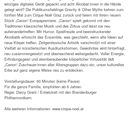
winziges digitales Gerät gepackt und acht Akrobat:innen in die Hände
gelegt wird? Die Publikumslieblinge Gravity & Other Myths kehren zum
fünften Mal zum Cirque Noël Graz zurück und feiern mit ihrem neuem
Stück „Canon“ Europapremiere. „Canon“ spielt gekonnt mit den
Traditionen klassischer Musik und des Zirkus und lässt sie neu
aufeinandertreffen: Mit Humor, Spielfreude und beeindruckender
Akrobatik erforscht das Ensemble, was geschieht, wenn alte Ideen auf
neue Körper treffen. Zeitgenössische Artistik verschmilzt mit einer
Vielfalt an künstlerischen Ausdrucksformen, Gewohntes wird hinterfragt,
neu zusammengesetzt und überraschend weitergedacht. Voller Energie,
Erfindungsgeist und atemberaubender körperlicher Virtuosität lädt
„Canon“ Zuschauer:innen aller Altersgruppen dazu ein, unser kulturelles
Erbe auf ganz eigene Weise neu zu entdecken.
Vorstellungsdauer: 60 Minuten (keine Pause)
Für die ganze Familie, empfohlen ab 6 Jahren
Regie: Darcy Grant / Entwickelt mit den Brandenburger
Philharmonikern.
Alle weiteren Informationen: www.cirque-noel.at