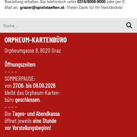
Bestellung erhalten Sie telefonisch unter
0316/8008-9000
oder per E-
Mail an:
grazer@spielstaetten.at
. Vielen Dank für Ihr Verständnis!
ORPHEUM-KARTENBÜRO
Orpheumgasse 8, 8020 Graz
Öffnungszeiten:
– – – –
SOMMERPAUSE:
von
27.06. bis 08.09.2026
bleibt das Orpheum-Karten-
büro
geschlossen
.
– – – –
Die
Tages- und Abendkassa
öffnet jeweils
eine Stunde
vor Vorstellungsbeginn!