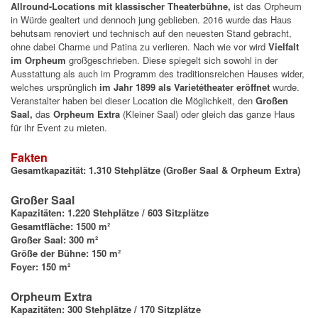
Allround-Locations mit klassischer Theaterbühne,
ist das Orpheum
in Würde gealtert
und dennoch jung geblieben.
2016 wurde das Haus
behutsam renoviert und technisch auf den neuesten Stand gebracht,
ohne dabei Charme und Patina zu verlieren.
Nach wie vor wird
Vielfalt
im Orpheum
großgeschrieben. Diese spiegelt sich sowohl in der
Ausstattung als auch im Programm des traditionsreichen Hauses wider,
welches ursprünglich
im Jahr 1899 als Varietétheater eröffnet
wurde.
Veranstalter haben bei dieser Location die
Möglichkeit, den
Großen
Saal,
das
Orpheum Extra
(Kleiner Saal) oder gleich das ganze Haus
für ihr Event zu mieten.
Fakten
Gesamtkapazität: 1.310 Stehplätze (Großer Saal & Orpheum Extra)
Großer Saal
Kapazitäten: 1.220 Stehplätze / 603 Sitzplätze
Gesamtfläche: 1500 m²
Großer Saal: 300 m²
Größe der Bühne: 150 m²
Foyer: 150 m²
Orpheum Extra
Kapazitäten: 300 Stehplätze / 170 Sitzplätze