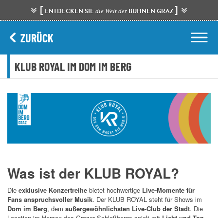
[
]
ENTDECKEN SIE
BÜHNEN GRAZ
die Welt der
ZURÜCK
KLUB ROYAL IM DOM IM BERG
Was ist der KLUB ROYAL?
Die
exklusive Konzertreihe
bietet hochwertige
Live-Momente für
Fans anspruchsvoller Musik
. Der KLUB ROYAL steht für Shows im
Dom im Berg
, dem
außergewöhnlichsten Live-Club der Stadt
. Die
Location im Herzen des Grazer Schloßbergs spielt mit
Licht und Ton