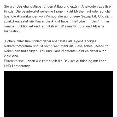
Sie gibt Beziehungstipps für den Alltag und erzählt Anekdoten aus ihrer
Praxis. Sie beantwortet geheime Fragen, klärt Mythen auf oder spricht
über die Auswirkungen von Pornografie auf unsere Sexualität. Und nicht
zuletzt entlastet sie Paare, die Angst haben, weil „das im Bett“ immer
weniger funktioniert und ist mit ihrem Wissen für Jung und Alt eine
Inspiration.
„Höhepunkte“ funktioniert dabei aber stets als eigenständiges
Kabarettprogramm und ist somit weit mehr als klassisches „Best-Of“.
Neben den unzähligen Hihi- und Haha-Momenten gibt es dabei auch
viele Aha-
Erkenntnisse – denn wie immer gilt die Devise: Aufklärung mit Lach-
UND Lerngarantie.