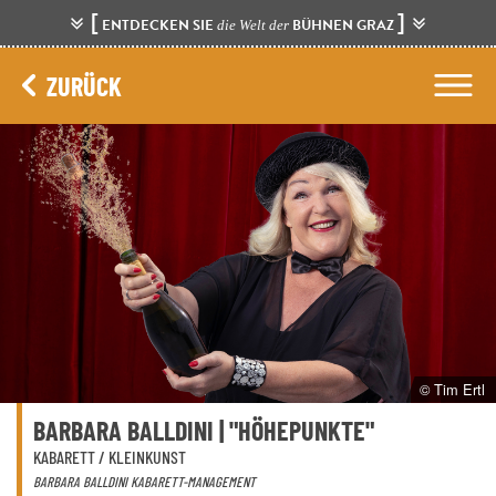
[
]
ENTDECKEN SIE
BÜHNEN GRAZ
die Welt der
ZURÜCK
© Tim Ertl
BARBARA BALLDINI | "HÖHEPUNKTE"
KABARETT / KLEINKUNST
BARBARA BALLDINI KABARETT-MANAGEMENT