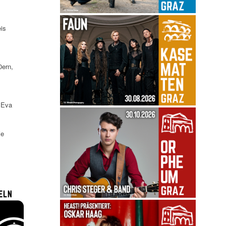
is
0ern,
« Eva
ie