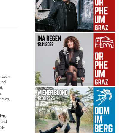
, auch
 und
d,
e
le es,
len,
 und
iel