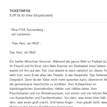
TICKETINFOS
EUR 35,00 (freie Sitzplatzwahl)
- Nina FIVA Sonnenberg -
- auf Lesereise -
- “Das Herz, ein Wolf“ -
Das Herz, ein Wolf
Ein heißer Münchner Sommer: Während die ganze Welt im Freibad ist
ihr Freund und ihr Kind, sitzt Nele Kastner am Sterbebett ihres Vaters
wartet mit ihm auf den Tod. Und obwohl er doch natürlich ist, dieser To
wirkt kurz vorm Ende alles wie Theater. In der Hauptrolle: Das fehlend
Gespräch. Denn da der Vater nicht mehr sprechen kann, übernimmt Ne
die gemeinsame Geschichte zu erzählen. Vom Aufwachsen im
kleinbürgerlichen Vorstadtmilieu 1980er- und 1990er-Jahre. Vom
Psychofasten und von Bröselneurosen, von ersten und von letzten Ma
von Kastenläufen und Familienritualen. Von dem, was einen klein hält,
dem, was einen groß macht. Und keine Angst – man glaubt nicht, wiev
Humor in den letzten Erzählungen liegen kann.