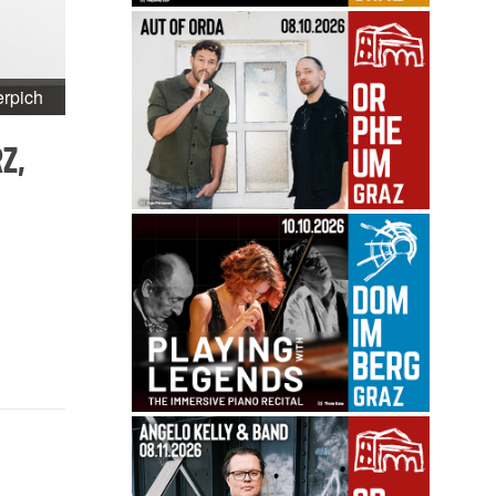
rpich
Z,