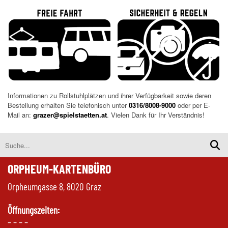
Informationen zu Rollstuhlplätzen und ihrer Verfügbarkeit sowie deren
Bestellung erhalten Sie telefonisch unter
0316/8008-9000
oder per E-
Mail an:
grazer@spielstaetten.at
. Vielen Dank für Ihr Verständnis!
ORPHEUM-KARTENBÜRO
Orpheumgasse 8, 8020 Graz
Öffnungszeiten:
– – – –