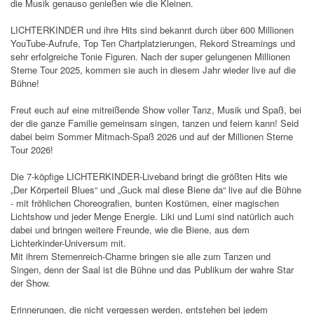
die Musik genauso genießen wie die Kleinen.
LICHTERKINDER und ihre Hits sind bekannt durch über 600 Millionen
YouTube-Aufrufe, Top Ten Chartplatzierungen, Rekord Streamings und
sehr erfolgreiche Tonie Figuren. Nach der super gelungenen Millionen
Sterne Tour 2025, kommen sie auch in diesem Jahr wieder live auf die
Bühne!
Freut euch auf eine mitreißende Show voller Tanz, Musik und Spaß, bei
der die ganze Familie gemeinsam singen, tanzen und feiern kann! Seid
dabei beim Sommer Mitmach-Spaß 2026 und auf der Millionen Sterne
Tour 2026!
Die 7-köpfige LICHTERKINDER-Liveband bringt die größten Hits wie
„Der Körperteil Blues“ und „Guck mal diese Biene da“ live auf die Bühne
- mit fröhlichen Choreografien, bunten Kostümen, einer magischen
Lichtshow und jeder Menge Energie. Liki und Lumi sind natürlich auch
dabei und bringen weitere Freunde, wie die Biene, aus dem
Lichterkinder-Universum mit.
Mit ihrem Sternenreich-Charme bringen sie alle zum Tanzen und
Singen, denn der Saal ist die Bühne und das Publikum der wahre Star
der Show.
Erinnerungen, die nicht vergessen werden, entstehen bei jedem