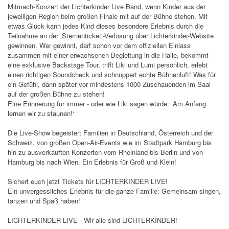
Mitmach-Konzert der Lichterkinder Live Band, wenn Kinder aus der
jeweiligen Region beim großen Finale mit auf der Bühne stehen. Mit
etwas Glück kann jedes Kind dieses besondere Erlebnis durch die
Teilnahme an der ‚Sternenticket‘-Verlosung über Lichterkinder-Website
gewinnen. Wer gewinnt, darf schon vor dem offiziellen Einlass
zusammen mit einer erwachsenen Begleitung in die Halle, bekommt
eine exklusive Backstage Tour, trifft Liki und Lumi persönlich, erlebt
einen richtigen Soundcheck und schnuppert echte Bühnenluft! Was für
ein Gefühl, dann später vor mindestens 1000 Zuschauenden im Saal
auf der großen Bühne zu stehen!
Eine Erinnerung für immer - oder wie Liki sagen würde: ‚Am Anfang
lernen wir zu staunen!‘
Die Live-Show begeistert Familien in Deutschland, Österreich und der
Schweiz, von großen Open-Air-Events wie im Stadtpark Hamburg bis
hin zu ausverkauften Konzerten vom Rheinland bis Berlin und von
Hamburg bis nach Wien. Ein Erlebnis für Groß und Klein!
Sichert euch jetzt Tickets für LICHTERKINDER LIVE!
Ein unvergessliches Erlebnis für die ganze Familie: Gemeinsam singen,
tanzen und Spaß haben!
LICHTERKINDER LIVE - Wir alle sind LICHTERKINDER!