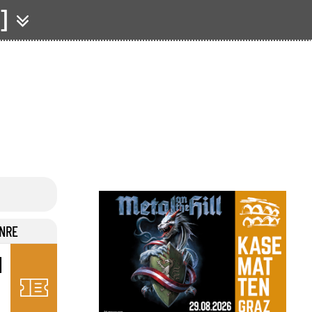
]
Z
NRE
N